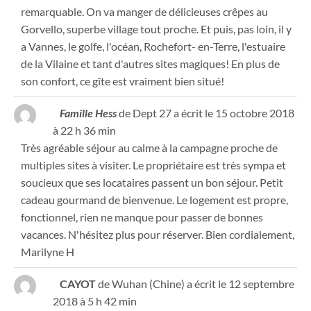
remarquable. On va manger de délicieuses crêpes au
Gorvello, superbe village tout proche. Et puis, pas loin, il y
a Vannes, le golfe, l'océan, Rochefort- en-Terre, l'estuaire
de la Vilaine et tant d'autres sites magiques! En plus de
son confort, ce gîte est vraiment bien situé!
Famille Hess
de
Dept 27
a écrit le
15 octobre 2018
à
22 h 36 min
Très agréable séjour au calme à la campagne proche de
multiples sites à visiter. Le propriétaire est très sympa et
soucieux que ses locataires passent un bon séjour. Petit
cadeau gourmand de bienvenue. Le logement est propre,
fonctionnel, rien ne manque pour passer de bonnes
vacances. N'hésitez plus pour réserver. Bien cordialement,
Marilyne H
CAYOT
de
Wuhan (Chine)
a écrit le
12 septembre
2018
à
5 h 42 min