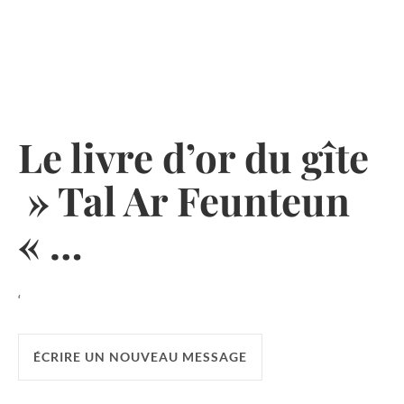
Skip
to
content
Le livre d’or du gîte
» Tal Ar Feunteun
« …
‘