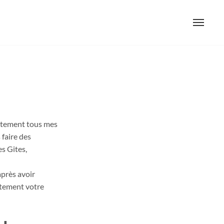
rectement tous mes
 faire des
es Gites,
après avoir
ectement votre