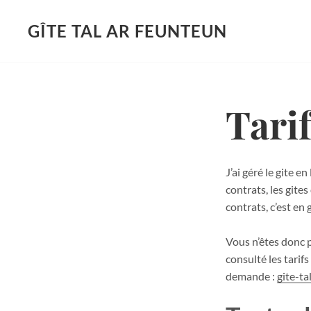
GÎTE TAL AR FEUNTEUN
Skip
to
content
Tari
J’ai géré le gite 
contrats, les gite
contrats, c’est en
Vous n’êtes donc p
consulté les tarif
demande :
gite-t