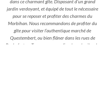
dans ce charmant gîte. Disposant d’un grand
jardin verdoyant, et équipé de tout le nécessaire
pour se reposer et profiter des charmes du
Morbihan. Nous recommandons de profiter du
gîte pour visiter l’authentique marché de
Questembert, ou bien flâner dans les rues de
Rochefort en Terre ou encore d’explorer les iles du
Golf du Morbihan. On trouve également quelques
chemins de randonnée à proximité du gîte. Nous
recommandons ce lieu et ses propriétaires.
Eté 2018 - Famille Leriche